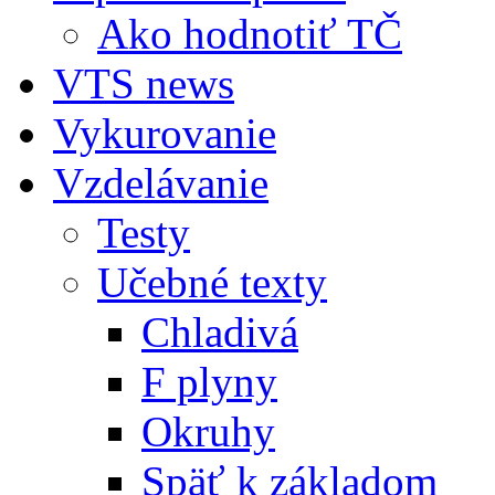
Ako hodnotiť TČ
VTS news
Vykurovanie
Vzdelávanie
Testy
Učebné texty
Chladivá
F plyny
Okruhy
Späť k základom