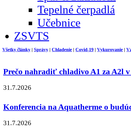
Tepelné čerpadlá
Učebnice
ZSVTS
Všetky články
|
Správy
|
Chladenie
|
Covid-19
|
Vykurovanie
|
Vz
Prečo nahradiť chladivo A1 za A2l v
31.7.2026
Konferencia na Aquatherme o budúc
31.7.2026