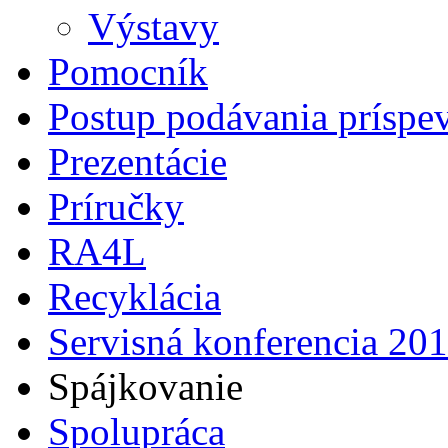
Výstavy
Pomocník
Postup podávania príspe
Prezentácie
Príručky
RA4L
Recyklácia
Servisná konferencia 20
Spájkovanie
Spolupráca