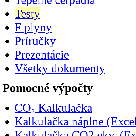
Testy
F plyny
Príručky
Prezentácie
Všetky dokumenty
Pomocné výpočty
CO₂ Kalkulačka
Kalkulačka náplne (Exce
Kalkulačka CO2 ekv. (Ex